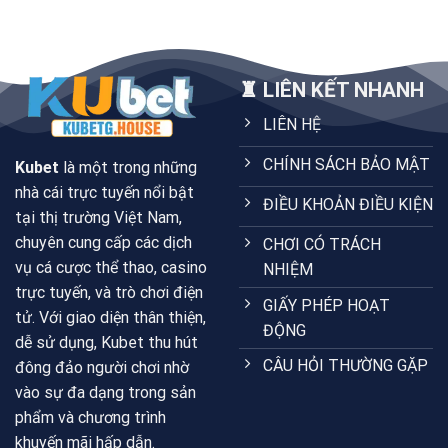
♜ LIÊN KẾT NHANH
LIÊN HỆ
CHÍNH SÁCH BẢO MẬT
Kubet
là một trong những
nhà cái trực tuyến nổi bật
ĐIỀU KHOẢN ĐIỀU KIỆN
tại thị trường Việt Nam,
chuyên cung cấp các dịch
CHƠI CÓ TRÁCH
vụ cá cược thể thao, casino
NHIỆM
trực tuyến, và trò chơi điện
GIẤY PHÉP HOẠT
tử. Với giao diện thân thiện,
ĐỘNG
dễ sử dụng, Kubet thu hút
CÂU HỎI THƯỜNG GẶP
đông đảo người chơi nhờ
vào sự đa dạng trong sản
phẩm và chương trình
khuyến mãi hấp dẫn.