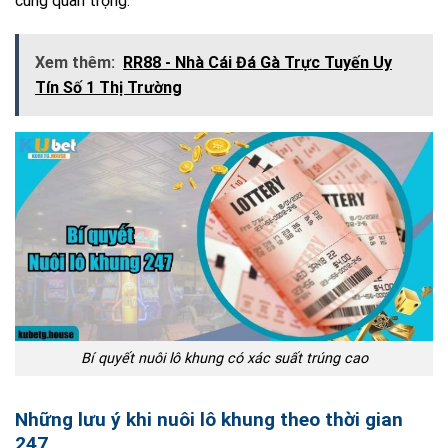
cùng quan trọng.
Xem thêm:
RR88 - Nhà Cái Đá Gà Trực Tuyến Uy
Tín Số 1 Thị Trường
Bí quyết nuôi lô khung có xác suất trúng cao
Những lưu ý khi nuôi lô khung theo thời gian
247