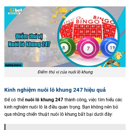
Điểm thú vị của nuôi lô khung
Kinh nghiệm nuôi lô khung 247 hiệu quả
Để có thể
nuôi lô khung 247
thành công, việc tìm hiểu các
kinh nghiệm nuôi lô là điều quan trọng. Bạn không nên bỏ
qua những chiến thuật nuôi lô khung bất bại dưới đây: