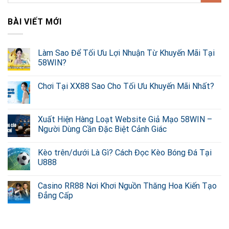
BÀI VIẾT MỚI
Làm Sao Để Tối Ưu Lợi Nhuận Từ Khuyến Mãi Tại
58WIN?
Chơi Tại XX88 Sao Cho Tối Ưu Khuyến Mãi Nhất?
Xuất Hiện Hàng Loạt Website Giả Mạo 58WIN –
Người Dùng Cần Đặc Biệt Cảnh Giác
Kèo trên/dưới Là Gì? Cách Đọc Kèo Bóng Đá Tại
U888
Casino RR88 Nơi Khơi Nguồn Thăng Hoa Kiến Tạo
Đẳng Cấp