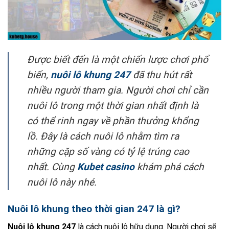
Được biết đến là một chiến lược chơi phổ
biến,
nuôi lô khung 247
đã thu hút rất
nhiều người tham gia. Người chơi chỉ cần
nuôi lô trong một thời gian nhất định là
có thể rinh ngay về phần thưởng khổng
lồ. Đây là cách nuôi lô nhằm tìm ra
những cặp số vàng có tỷ lệ trúng cao
nhất. Cùng
Kubet casino
khám phá cách
nuôi lô này nhé.
Nuôi lô khung theo thời gian 247 là gì?
Nuôi lô khung 247
là cách nuôi lô hữu dụng. Người chơi sẽ