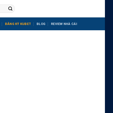
ĐĂNG KÝ KUBET
BLOG
REVIEW NHÀ CÁI