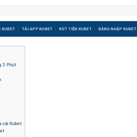
I KUBET
TẢI APP KUBET
RÚT TIỀN KUBET
ĐĂNG NHẬP KUBET
g 3 Phút
n
à cái Kubet
et