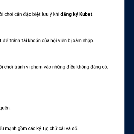
ời chơi cần đặc biệt lưu ý khi
đăng ký Kubet
.
t để tránh tài khoản của hội viên bị xâm nhập.
ười chơi tránh vi phạm vào những điều không đáng có.
quên.
ẩu mạnh gồm các ký tự, chữ cái và số.